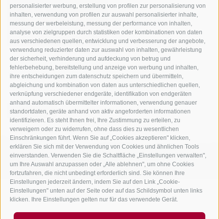
personalisierter werbung, erstellung von profilen zur personalisierung von
inhalten, verwendung von profilen zur auswahl personalisierter inhalte,
messung der werbeleistung, messung der performance von inhalten,
analyse von zielgruppen durch statistiken oder kombinationen von daten
aus verschiedenen quellen, entwicklung und verbesserung der angebote,
verwendung reduzierter daten zur auswahl von inhalten, gewährleistung
Teigtaschen mit Stilfser
der sicherheit, verhinderung und aufdeckung von betrug und
fehlerbehebung, bereitstellung und anzeige von werbung und inhalten,
g.U., Schinken und
ihre entscheidungen zum datenschutz speichern und übermitteln,
Erbsen
abgleichung und kombination von daten aus unterschiedlichen quellen,
verknüpfung verschiedener endgeräte, identifikation von endgeräten
anhand automatisch übermittelter informationen, verwendung genauer
zum Rezept
standortdaten, geräte anhand von aktiv angeforderten informationen
identifizieren. Es steht Ihnen frei, Ihre Zustimmung zu erteilen, zu
verweigern oder zu widerrufen, ohne dass dies zu wesentlichen
Einschränkungen führt. Wenn Sie auf „Cookies akzeptieren" klicken,
erklären Sie sich mit der Verwendung von Cookies und ähnlichen Tools
einverstanden. Verwenden Sie die Schaltfläche „Einstellungen verwalten",
info@mila.it
+39 0471 451 111
um Ihre Auswahl anzupassen oder „Alle ablehnen", um ohne Cookies
fortzufahren, die nicht unbedingt erforderlich sind. Sie können Ihre
Einstellungen jederzeit ändern, indem Sie auf den Link „Cookie-
Einstellungen" unten auf der Seite oder auf das Schildsymbol unten links
klicken. Ihre Einstellungen gelten nur für das verwendete Gerät.
Mila BERGMILCH SÜDTIROL Gen.u.landw.Ges.
Mwst. Nr. 01661820215