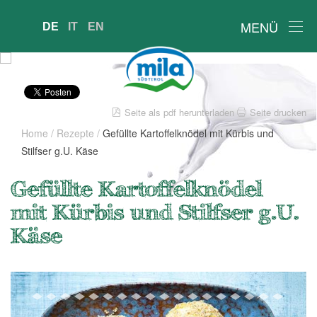
MENÜ
DE
IT
EN
Seite als pdf herunterladen
Seite drucken
Home
/
Rezepte
/
Gefüllte Kartoffelknödel mit Kürbis und
Stilfser g.U. Käse