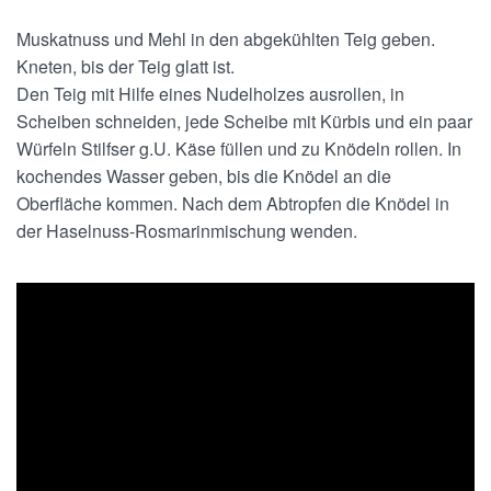
Käse
Muskatnuss und Mehl in den abgekühlten Teig geben.
Kneten, bis der Teig glatt ist.
Luis Trenker
Den Teig mit Hilfe eines Nudelholzes ausrollen, in
Wie genießen
Scheiben schneiden, jede Scheibe mit Kürbis und ein paar
Würfeln Stilfser g.U. Käse füllen und zu Knödeln rollen. In
Rezepte
kochendes Wasser geben, bis die Knödel an die
Oberfläche kommen. Nach dem Abtropfen die Knödel in
Bergmilch Südtirol
der Haselnuss-Rosmarinmischung wenden.
Kontakt