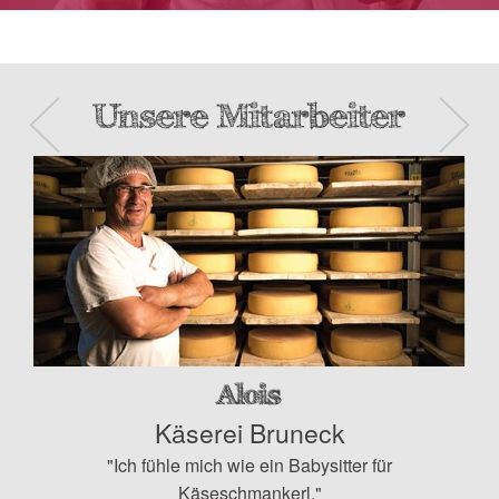
Geschichte
Das Produkt
Die Herstellung
Das Konsortium
Rezepte
News & Events
Kontakt
Käserei Bruneck
"Ich fühle mich wie ein Babysitter für
Käseschmankerl."