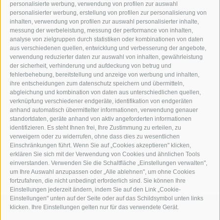
personalisierte werbung, verwendung von profilen zur auswahl
Gefüllte Kartoffelknödel mit Kürbis und
personalisierter werbung, erstellung von profilen zur personalisierung von
Stilfser g.U. Käse
inhalten, verwendung von profilen zur auswahl personalisierter inhalte,
messung der werbeleistung, messung der performance von inhalten,
Die geschälten Kartoffeln in einen Topf
analyse von zielgruppen durch statistiken oder kombinationen von daten
mit kaltem Wasser geben, zum Kochen
aus verschiedenen quellen, entwicklung und verbesserung der angebote,
bringen und ca. 20-25 Minuten garen, bis
verwendung reduzierter daten zur auswahl von inhalten, gewährleistung
die Kartoffeln weich gekocht ...
der sicherheit, verhinderung und aufdeckung von betrug und
fehlerbehebung, bereitstellung und anzeige von werbung und inhalten,
ihre entscheidungen zum datenschutz speichern und übermitteln,
weiterlesen
abgleichung und kombination von daten aus unterschiedlichen quellen,
verknüpfung verschiedener endgeräte, identifikation von endgeräten
anhand automatisch übermittelter informationen, verwendung genauer
standortdaten, geräte anhand von aktiv angeforderten informationen
identifizieren. Es steht Ihnen frei, Ihre Zustimmung zu erteilen, zu
verweigern oder zu widerrufen, ohne dass dies zu wesentlichen
Einschränkungen führt. Wenn Sie auf „Cookies akzeptieren" klicken,
Schau dir alle Rezepte an »
erklären Sie sich mit der Verwendung von Cookies und ähnlichen Tools
einverstanden. Verwenden Sie die Schaltfläche „Einstellungen verwalten",
um Ihre Auswahl anzupassen oder „Alle ablehnen", um ohne Cookies
fortzufahren, die nicht unbedingt erforderlich sind. Sie können Ihre
Einstellungen jederzeit ändern, indem Sie auf den Link „Cookie-
Einstellungen" unten auf der Seite oder auf das Schildsymbol unten links
klicken. Ihre Einstellungen gelten nur für das verwendete Gerät.