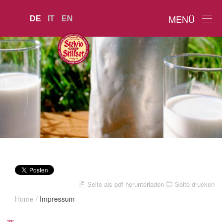
MENÜ
DE
IT
EN
Seite als pdf herunterladen
Seite drucken
Home
/
Impressum