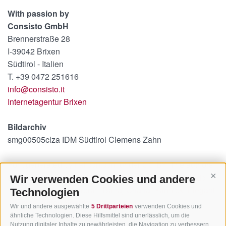
With passion by
Consisto GmbH
Brennerstraße 28
I-39042 Brixen
Südtirol - Italien
T. +39 0472 251616
info@consisto.it
Internetagentur Brixen
Bildarchiv
smg00505clza IDM Südtirol Clemens Zahn
Font generated by
flaticon.com
under
CC BY
. The authors
are:
Icomoon
,
Freepik
,
Agata Kuczminska
,
Designmodo
,
Wir verwenden Cookies und andere
Cont
Icon Works
,
Situ Herrera
,
,
Balraj Chana
,
Yannick
,
Elegant
Technologien
Themes
,
Anton Saputro
,
SimpleIcon
.
Wir und andere ausgewählte
5 Drittparteien
verwenden Cookies und
ähnliche Technologien. Diese Hilfsmittel sind unerlässlich, um die
Nutzung digitaler Inhalte zu gewährleisten, die Navigation zu verbessern