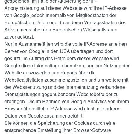
gespeichert. Im Falle der Aktivierung der IP-
Stilfser g.U.
Anonymisierung auf dieser Webseite wird Ihre IP-Adresse
von Google jedoch innerhalb von Mitgliedstaaten der
Das Produkt
Europäischen Union oder in anderen Vertragsstaaten des
Abkommens über den Europäischen Wirtschaftsraum
Die Herstellung
zuvor gekürzt.
Nur in Ausnahmefällen wird die volle IP-Adresse an einen
Das Konsortium
Server von Google in den USA übertragen und dort
gekürzt. Im Auftrag des Betreibers dieser Website wird
Rezepte
Google diese Informationen benutzen, um Ihre Nutzung der
Website auszuwerten, um Reports über die
News & Events
Websiteaktivitäten zusammenzustellen und um weitere mit
Kontakt
der Websitenutzung und der Internetnutzung verbundene
Dienstleistungen gegenüber dem Websitebetreiber zu
erbringen. Die im Rahmen von Google Analytics von Ihrem
Browser übermittelte IP-Adresse wird nicht mit anderen
Daten von Google zusammengeführt.
Sie können die Speicherung der Cookies durch eine
entsprechende Einstellung Ihrer Browser-Software