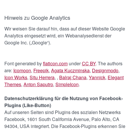
Hinweis zu Google Analytics
Wir weisen Sie darauf hin, dass auf dieser Website Google
Analytics eingesetzt wird, ein Webanalysedienst der
Google Inc. („Google“).
Font generated by
flaticon.com
under
CC BY
. The authors
are:
Icomoon
,
Freepik
,
Agata Kuczminska
,
Designmodo
,
Icon Works
,
Situ Herrera
,
,
Balraj Chana
,
Yannick
,
Elegant
Themes
,
Anton Saputro
,
SimpleIcon
.
Datenschutzerklärung für die Nutzung von Facebook-
Plugins (Like-Button)
Auf unseren Seiten sind Plugins des sozialen Netzwerks
Facebook, 1601 South California Avenue, Palo Alto, CA
94304, USA integriert. Die Facebook-Plugins erkennen Sie