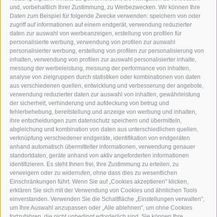
und, vorbehaltlich Ihrer Zustimmung, zu Werbezwecken. Wir können Ihre
Es wird ausdrücklich darauf hingewiesen, dass wir für
Daten zum Beispiel für folgende Zwecke verwenden: speichern von oder
Seiten, die von dieser Webseite aus verlinkt sind, keinerlei
zugriff auf informationen auf einem endgerät, verwendung reduzierter
daten zur auswahl von werbeanzeigen, erstellung von profilen für
Einfluss auf die dort publizierten Inhalte oder die
personalisierte werbung, verwendung von profilen zur auswahl
Gestaltung haben. Wir übernehmen somit keinerlei
personalisierter werbung, erstellung von profilen zur personalisierung von
inhalten, verwendung von profilen zur auswahl personalisierter inhalte,
Haftung oder Garantien für die Inhalte der verlinkten
messung der werbeleistung, messung der performance von inhalten,
Seiten. Wir distanzieren uns ausdrücklich von der zum
analyse von zielgruppen durch statistiken oder kombinationen von daten
Ausdruck gebrachten Meinung auf diesen Seiten, da diese
aus verschiedenen quellen, entwicklung und verbesserung der angebote,
verwendung reduzierter daten zur auswahl von inhalten, gewährleistung
nicht in jedem Fall unserer Meinung entsprechen kann.
der sicherheit, verhinderung und aufdeckung von betrug und
fehlerbehebung, bereitstellung und anzeige von werbung und inhalten,
Pflichtinformation nach EU-Verordnung Nr. 524/2013 des
ihre entscheidungen zum datenschutz speichern und übermitteln,
abgleichung und kombination von daten aus unterschiedlichen quellen,
Europäischen Parlaments und Rats Plattform zur Online-
verknüpfung verschiedener endgeräte, identifikation von endgeräten
Beilegung verbraucherrechtlicher Streitigkeiten (ODR) der
anhand automatisch übermittelter informationen, verwendung genauer
standortdaten, geräte anhand von aktiv angeforderten informationen
Europäischen Kommission:
identifizieren. Es steht Ihnen frei, Ihre Zustimmung zu erteilen, zu
https://ec.europa.eu/consumers/odr/
verweigern oder zu widerrufen, ohne dass dies zu wesentlichen
Einschränkungen führt. Wenn Sie auf „Cookies akzeptieren" klicken,
erklären Sie sich mit der Verwendung von Cookies und ähnlichen Tools
einverstanden. Verwenden Sie die Schaltfläche „Einstellungen verwalten",
um Ihre Auswahl anzupassen oder „Alle ablehnen", um ohne Cookies
fortzufahren, die nicht unbedingt erforderlich sind. Sie können Ihre