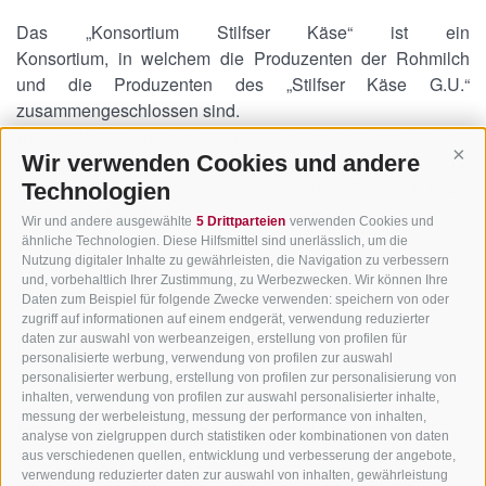
Das „Konsortium Stilfser Käse“ ist ein
Stilfser g.U.
Konsortium, in welchem die Produzenten der Rohmilch
und die Produzenten des „Stilfser Käse G.U.“
Das Produkt
zusammengeschlossen sind.
Die Aufgaben des Konsortiums sind der Schutz, die
Die Herstellung
Wir verwenden Cookies und andere
Bewerbung, die Information der Konsumenten sowie die
Cont
Das Konsortium
Vertretung der allgemeinen Interessen in Bezug auf das
Technologien
Produkt „Stilfser Käse G.U.“ laut Reglement.
Wir und andere ausgewählte
5 Drittparteien
verwenden Cookies und
Rezepte
ähnliche Technologien. Diese Hilfsmittel sind unerlässlich, um die
Nutzung digitaler Inhalte zu gewährleisten, die Navigation zu verbessern
News & Events
und, vorbehaltlich Ihrer Zustimmung, zu Werbezwecken. Wir können Ihre
Konsortium Stilfser Käse
Daten zum Beispiel für folgende Zwecke verwenden: speichern von oder
Innsbruckerstr. 43
zugriff auf informationen auf einem endgerät, verwendung reduzierter
Kontakt
daten zur auswahl von werbeanzeigen, erstellung von profilen für
I-39100 Bozen (BZ)
personalisierte werbung, verwendung von profilen zur auswahl
personalisierter werbung, erstellung von profilen zur personalisierung von
inhalten, verwendung von profilen zur auswahl personalisierter inhalte,
messung der werbeleistung, messung der performance von inhalten,
Eingetr. Handelsreg. BZ, Steuernummer/Mwst. Nr. IT
analyse von zielgruppen durch statistiken oder kombinationen von daten
02580220214
aus verschiedenen quellen, entwicklung und verbesserung der angebote,
verwendung reduzierter daten zur auswahl von inhalten, gewährleistung