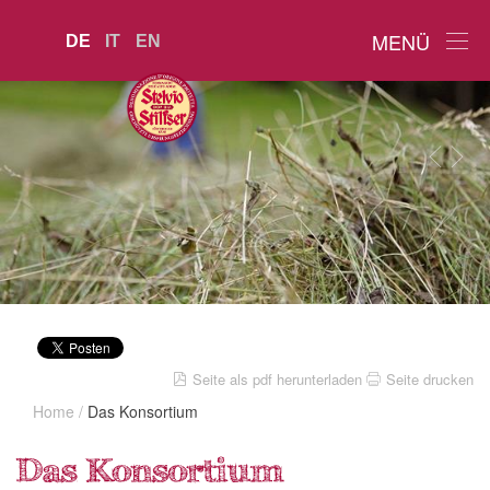
MENÜ
DE
IT
EN
Seite als pdf herunterladen
Seite drucken
Home
/
Das Konsortium