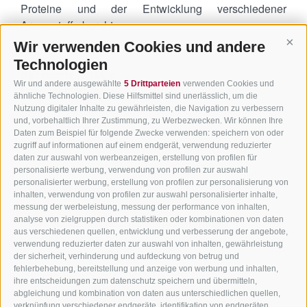
Proteine und der Entwicklung verschiedener
Aromastoffe beruht.
Wir verwenden Cookies und andere
Cont
Technologien
Nährwerte je 100 g
Wir und andere ausgewählte
5 Drittparteien
verwenden Cookies und
Brennwert 362 kcal / 1.501 kJ
ähnliche Technologien. Diese Hilfsmittel sind unerlässlich, um die
Eiweiß 23 g
Nutzung digitaler Inhalte zu gewährleisten, die Navigation zu verbessern
und, vorbehaltlich Ihrer Zustimmung, zu Werbezwecken. Wir können Ihre
Kohlenhydrate 0 g
Daten zum Beispiel für folgende Zwecke verwenden: speichern von oder
Fett 30 g
zugriff auf informationen auf einem endgerät, verwendung reduzierter
daten zur auswahl von werbeanzeigen, erstellung von profilen für
personalisierte werbung, verwendung von profilen zur auswahl
personalisierter werbung, erstellung von profilen zur personalisierung von
Produkteigenschaften:
inhalten, verwendung von profilen zur auswahl personalisierter inhalte,
messung der werbeleistung, messung der performance von inhalten,
analyse von zielgruppen durch statistiken oder kombinationen von daten
Schnittkäse 50% Fett in der Trockenmasse
aus verschiedenen quellen, entwicklung und verbesserung der angebote,
Nettogewicht: ca. 9 kg
verwendung reduzierter daten zur auswahl von inhalten, gewährleistung
Reifezeit: min. 60 Tage
der sicherheit, verhinderung und aufdeckung von betrug und
fehlerbehebung, bereitstellung und anzeige von werbung und inhalten,
Aus pasteurisierter Milch
ihre entscheidungen zum datenschutz speichern und übermitteln,
Natürlich laktosefrei
abgleichung und kombination von daten aus unterschiedlichen quellen,
Glutenfrei
verknüpfung verschiedener endgeräte, identifikation von endgeräten