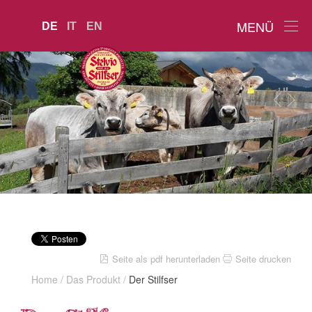
MENÜ
DE
IT
EN
Seite als pdf herunterladen
Seite drucken
Home
/
Das Produkt
/
Der Stilfser