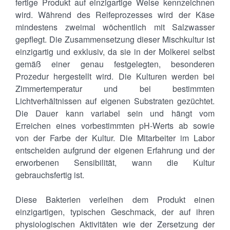
fertige Produkt auf einzigartige Weise kennzeichnen
wird. Während des Reifeprozesses wird der Käse
mindestens zweimal wöchentlich mit Salzwasser
Stilfser g.U.
gepflegt. Die Zusammensetzung dieser Mischkultur ist
einzigartig und exklusiv, da sie in der Molkerei selbst
Das Produkt
gemäß einer genau festgelegten, besonderen
Prozedur hergestellt wird. Die Kulturen werden bei
Der Stilfser
Zimmertemperatur und bei bestimmten
Sensorik
Lichtverhältnissen auf eigenen Substraten gezüchtet.
Die Dauer kann variabel sein und hängt vom
Die Herstellung
Erreichen eines vorbestimmten pH-Werts ab sowie
von der Farbe der Kultur. Die Mitarbeiter im Labor
Das Konsortium
entscheiden aufgrund der eigenen Erfahrung und der
erworbenen Sensibilität, wann die Kultur
Rezepte
gebrauchsfertig ist.
News & Events
Diese Bakterien verleihen dem Produkt einen
Kontakt
einzigartigen, typischen Geschmack, der auf ihren
physiologischen Aktivitäten wie der Zersetzung der